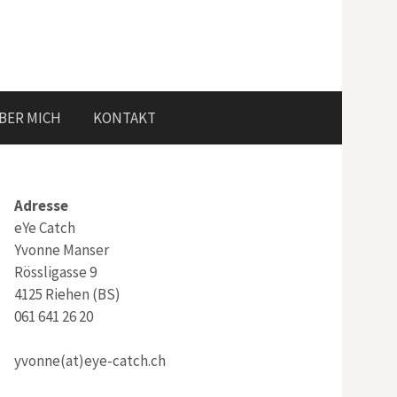
Search
BER MICH
KONTAKT
for:
Adresse
eYe Catch
Yvonne Manser
Rössligasse 9
4125 Riehen (BS)
061 641 26 20
yvonne(at)eye-catch.ch